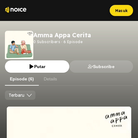
Masuk
Amma Appa Cerita
0
Subscribers
·
6
Episode
Putar
Subscribe
Episode (6)
Details
Terbaru