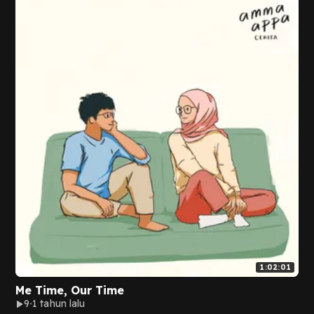
1:02:01
Me Time, Our Time
9
1 tahun lalu