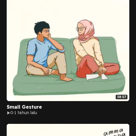
38:57
Small Gesture
0
1 tahun lalu