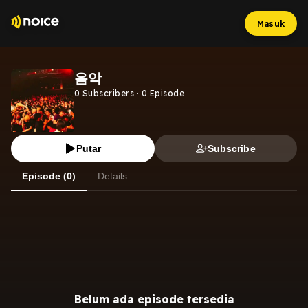
Masuk
음악
0
Subscribers
·
0
Episode
Putar
Subscribe
Episode (0)
Details
Belum ada episode tersedia