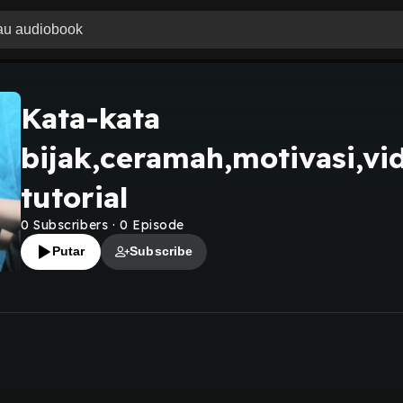
Kata-kata
bijak,ceramah,motivasi,v
tutorial
0
Subscribers
·
0
Episode
Putar
Subscribe