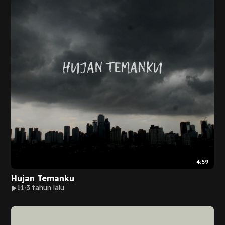
4:59
Hujan Temanku
11
3 tahun lalu