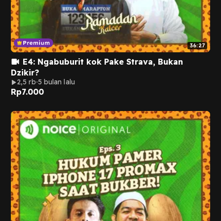
36:27
E4: Ngabuburit kok Pake Strava, Bukan
Dzikir?
2,5 rb
5 bulan lalu
Rp
7.000