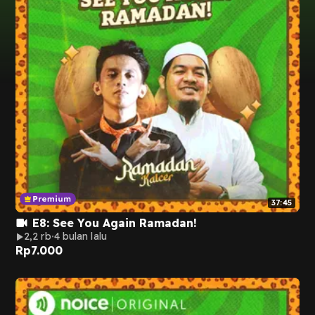
37:45
E8: See You Again Ramadan!
2,2 rb
4 bulan lalu
Rp
7.000