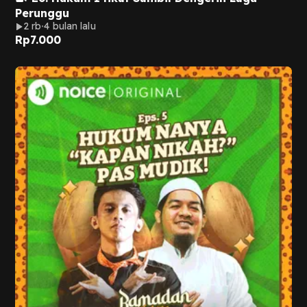
Perunggu
2 rb
4 bulan lalu
Rp
7.000