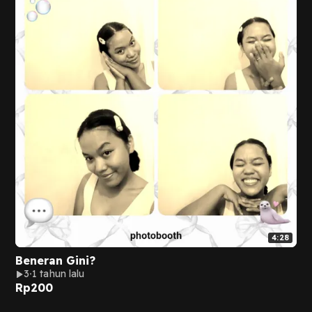
4:28
Beneran Gini?
3
1 tahun lalu
Rp
200