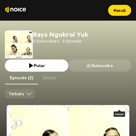
Masuk
Raya Ngobrol Yuk
0
Subscribers
·
2
Episode
Putar
Subscribe
Episode (2)
Details
Terbaru