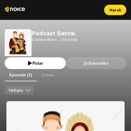
Masuk
Podcast Santai
2
Subscribers
·
1
Episode
Putar
Subscribe
Episode (1)
Details
Terbaru