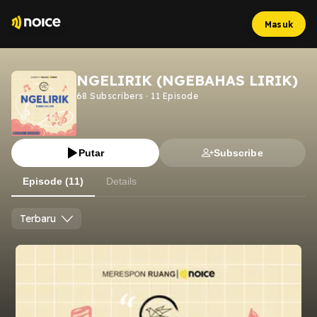
Masuk
NGELIRIK (NGEBAHAS LIRIK)
68
Subscribers
·
11
Episode
Putar
Subscribe
Episode (11)
Details
Terbaru