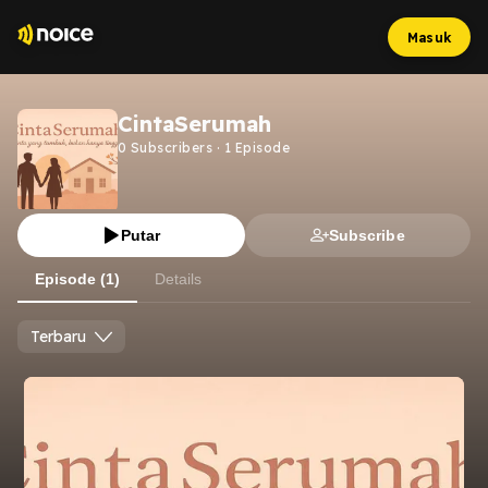
Masuk
CintaSerumah
0
Subscribers
·
1
Episode
Putar
Subscribe
Episode (1)
Details
Terbaru