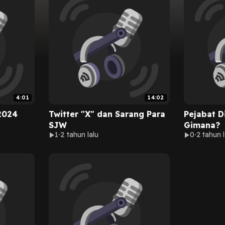
4:01
14:02
2024
Twitter "X" dan Sarang Para
Pejabat D
SJW
Gimana?
1
2 tahun lalu
0
2 tahun l