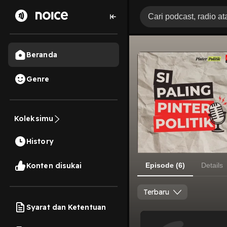
Beranda
Genre
Koleksimu
History
Konten disukai
Episode (6)
Details
Terbaru
Syarat dan Ketentuan