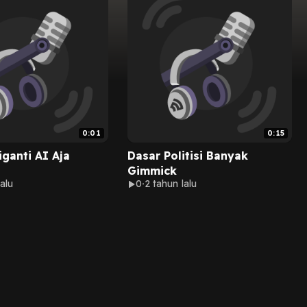
0:01
0:15
iganti AI Aja
Dasar Politisi Banyak
Gimmick
alu
0
2 tahun lalu