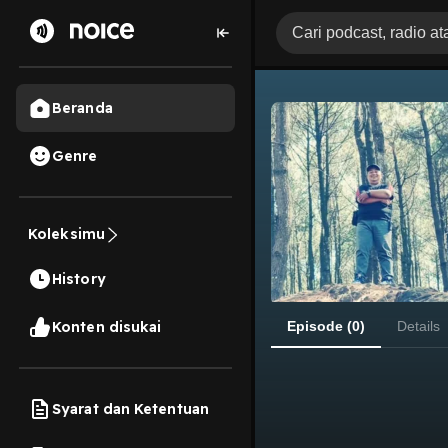
Beranda
Genre
Koleksimu
History
Konten disukai
Episode (0)
Details
Syarat dan Ketentuan