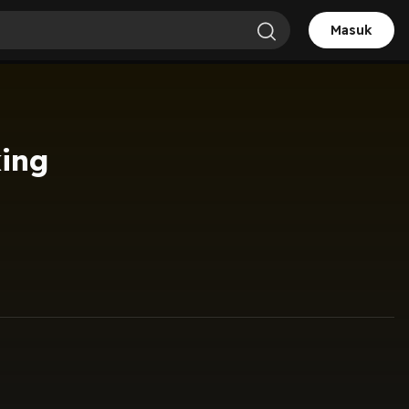
Masuk
king