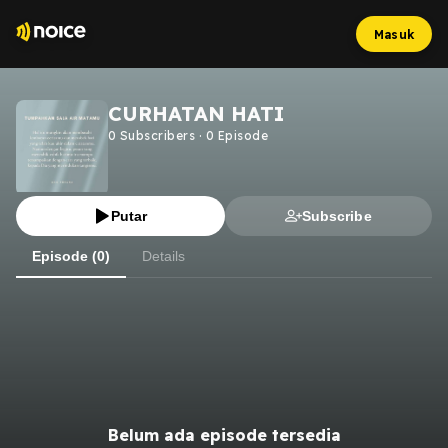
Masuk
CURHATAN HATI
0
Subscribers
·
0
Episode
Putar
Subscribe
Episode (0)
Details
Belum ada episode tersedia