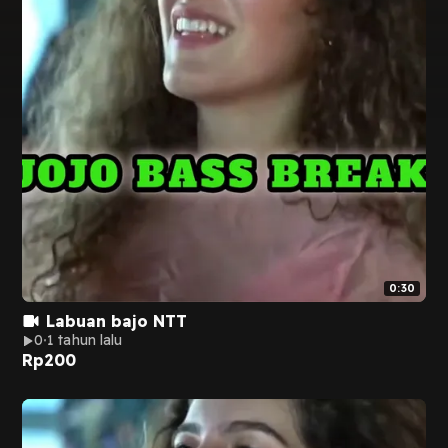
0:30
Labuan bajo NTT
0
1 tahun lalu
Rp
200