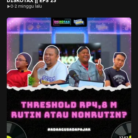
DISKOTAX || EPS 23
0
2 minggu lalu
27:57