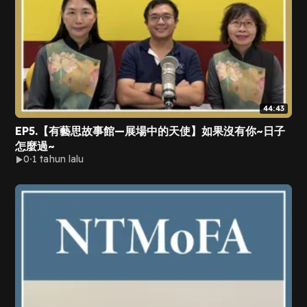
44:43
EP5.【有藝思故事館—展場中的天使】如果沒有你~日子
怎麼過~
0
1 tahun lalu