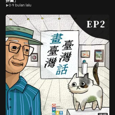
拼圖」
0
9 bulan lalu
23:53