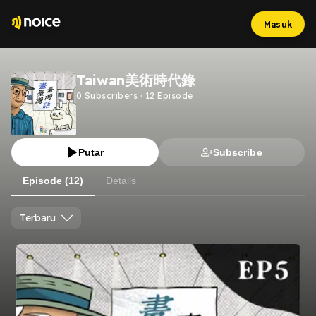
Masuk
Taiwan美術時代錄
0
Subscribers
·
12
Episode
Putar
Subscribe
Episode (12)
Details
Terbaru