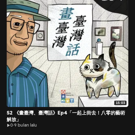
15:03
S2 《畫臺灣、臺灣話》Ep4「一起上街去！八零的藝術
解放」
0
9 bulan lalu