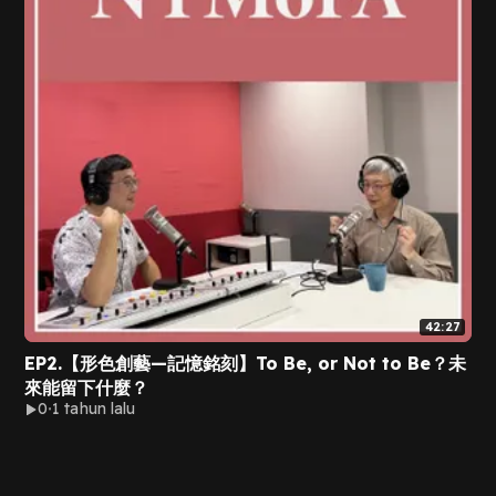
42:27
EP2.【形色創藝—記憶銘刻】To Be, or Not to Be？未
來能留下什麼？
0
1 tahun lalu