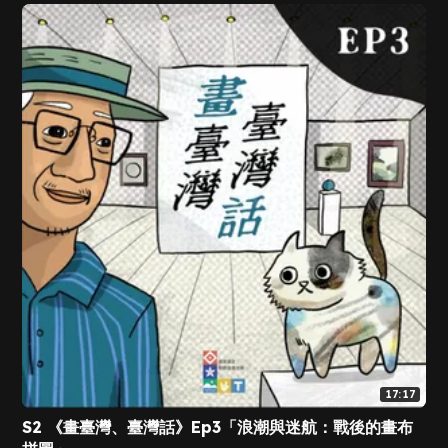
17:17
S2 《畫臺灣、臺灣話》Ep3「浪潮與迷航：戰後的畫布