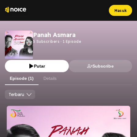
Masuk
Panah Asmara
5
Subscribers
·
1
Episode
Putar
Subscribe
Episode (1)
Details
Terbaru