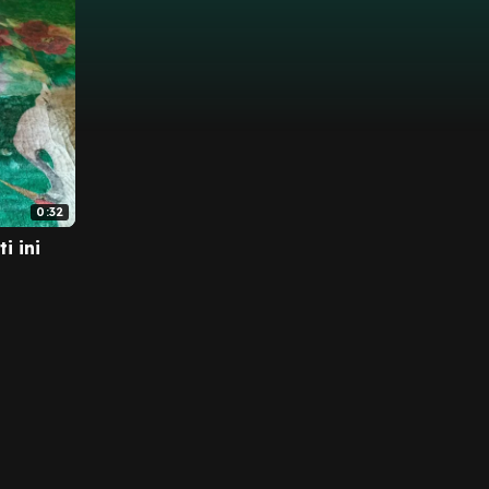
0:32
i ini