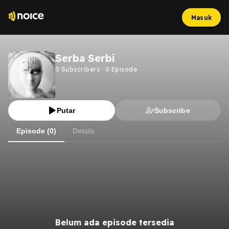
Masuk
Serba Serbi
0
Subscribers
·
0
Episode
Putar
Subscribe
Episode (0)
Details
Belum ada episode tersedia