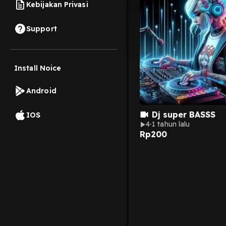
Kebijakan Privasi
Support
Install Noice
Android
Dj super BASSS
IOS
4
1 tahun lalu
Rp
200