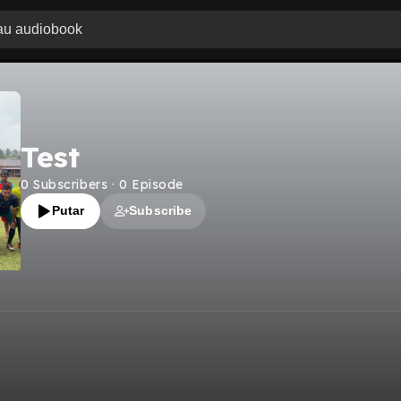
Test
0
Subscribers
·
0
Episode
Putar
Subscribe