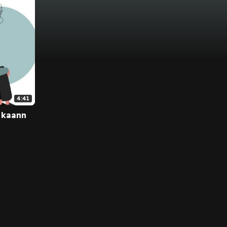
4:41
 kaann