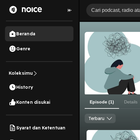
Beranda
Genre
Koleksimu
History
Konten disukai
Episode (1)
Details
Terbaru
Syarat dan Ketentuan