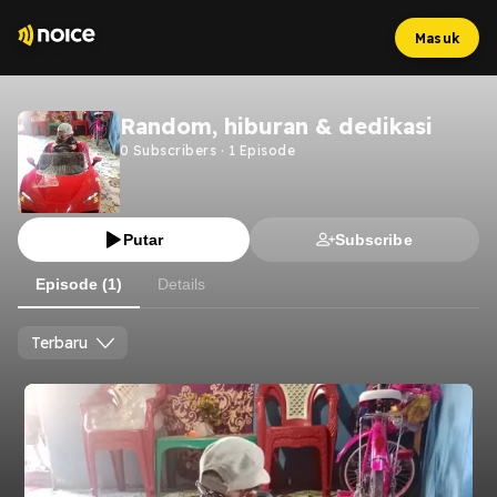
Masuk
Random, hiburan & dedikasi
0
Subscribers
·
1
Episode
Putar
Subscribe
Episode (1)
Details
Terbaru