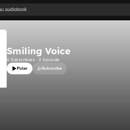
Smiling Voice
0
Subscribers
·
0
Episode
Putar
Subscribe