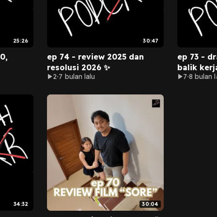
25:26
30:47
0,
ep 74 - review 2025 dan
ep 73 - dr
resolusi 2026 ✨
balik kerja
2
7 bulan lalu
7
8 bulan l
34:32
30:04