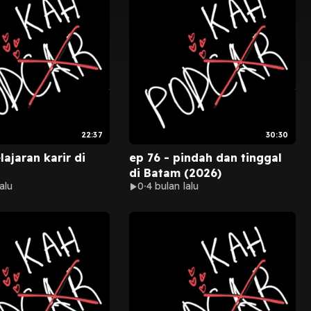
22:37
30:30
lajaran karir di
ep 76 - pindah dan tinggal
di Batam (2026)
alu
0
4 bulan lalu