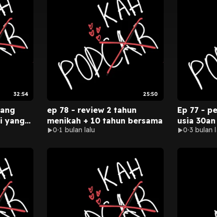
32:54
25:50
yang
ep 78 - review 2 tahun
Ep 77 - pe
i yang
menikah + 10 tahun bersama
usia 30an
0
1 bulan lalu
0
3 bulan l
h)