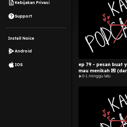
Kebijakan Privasi
Support
Install Noice
Android
ep 79 - pesan buat 
IOS
mau menikah 💌 (dar
0
1 minggu lalu
baru 2 tahun menika