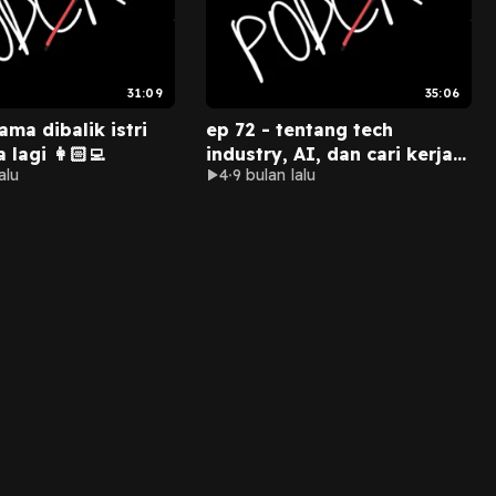
31:09
35:06
ama dibalik istri
ep 72 - tentang tech
 lagi 👩🏻‍💻
industry, AI, dan cari kerja
alu
4
9 bulan lalu
di 2025