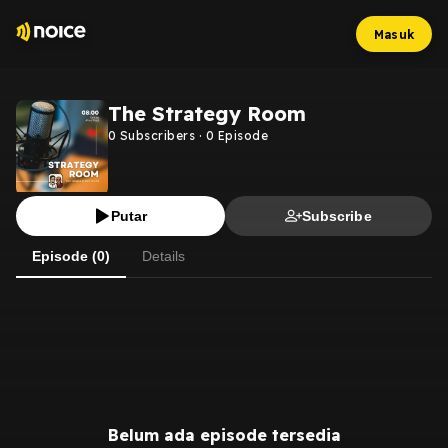
Masuk
The Strategy Room
0
Subscribers
·
0
Episode
Putar
Subscribe
Episode (0)
Details
Belum ada episode tersedia