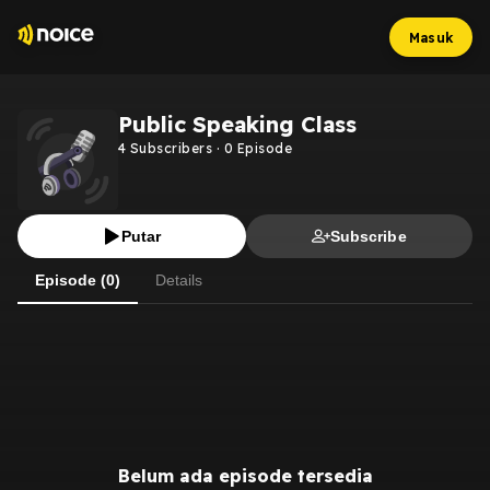
Masuk
Public Speaking Class
4
Subscribers
·
0
Episode
Putar
Subscribe
Episode (0)
Details
Belum ada episode tersedia