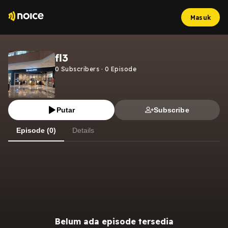
Masuk
fl3
0
Subscribers
·
0
Episode
Putar
Subscribe
Episode (0)
Details
Belum ada episode tersedia