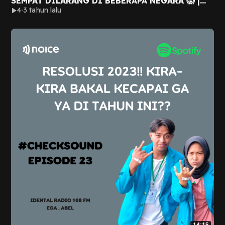
SEMPAT DILARANG DI BEBERAPA NEGARA 😱 |
4
3 tahun lalu
#CHECKSOUND
14:15