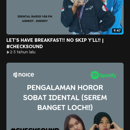
9:47
LET'S HAVE BREAKFAST!! NO SKIP Y'LL!! |
#CHECKSOUND
2
3 tahun lalu