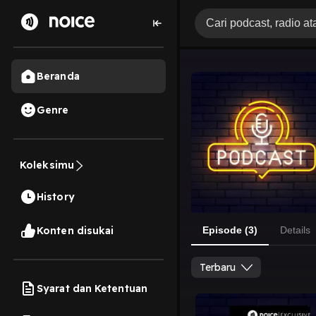
Beranda
Genre
Koleksimu
History
Konten disukai
Episode (3)
Details
Terbaru
Syarat dan Ketentuan