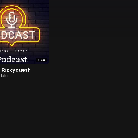
4:20
i Rizkyquest
lalu