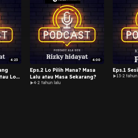
4:23
4:00
rang
Eps.2 Lo Pilih Mana? Masa
Eps.1 Ses
13
2 tahun 
atau Lo
Lalu atau Masa Sekarang?
4
2 tahun lalu
ka
endiri?