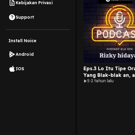
Kebijakan Privasi
Support
Install Noice
Android
Eps.3 Lo Itu Tipe O
IOS
Yang Blak-blak an, 
5
2 tahun lalu
Tipe Orang Yang Su
Mendem Semuanya S