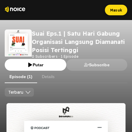
Masuk
Suai Eps.1 | Satu Hari Gabung
Organisasi Langsung Diamanati
Posisi Tertinggi
0
Subscribers
·
1
Episode
Putar
Subscribe
Episode (1)
Details
Terbaru