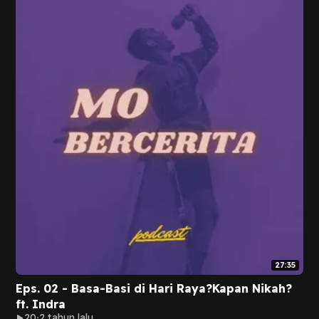
27:35
Eps. 02 - Basa-Basi di Hari Raya?Kapan Nikah?
ft. Indra
20
2 tahun lalu