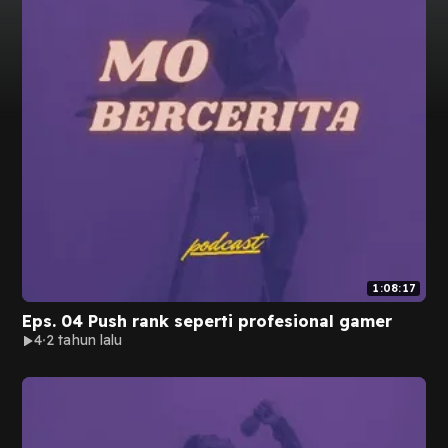
1:08:17
Eps. 04 Push rank seperti profesional gamer
4
2 tahun lalu