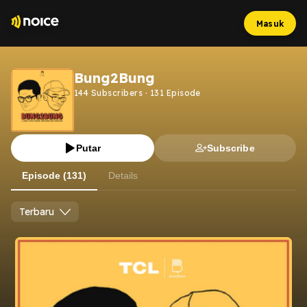
Masuk
Bung2Bung
144
Subscribers
·
131
Episode
Putar
Subscribe
Episode (131)
Details
Terbaru