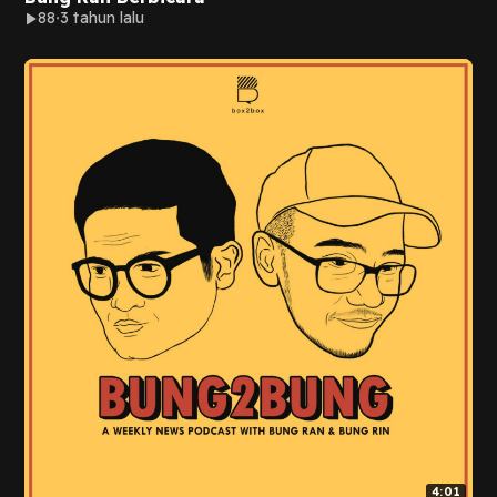
88
3 tahun lalu
4:01