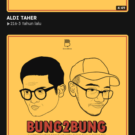
4:49
ALDI TAHER
216
3 tahun lalu