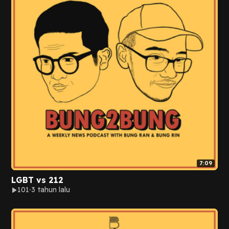
7:09
LGBT vs 212
101
3 tahun lalu