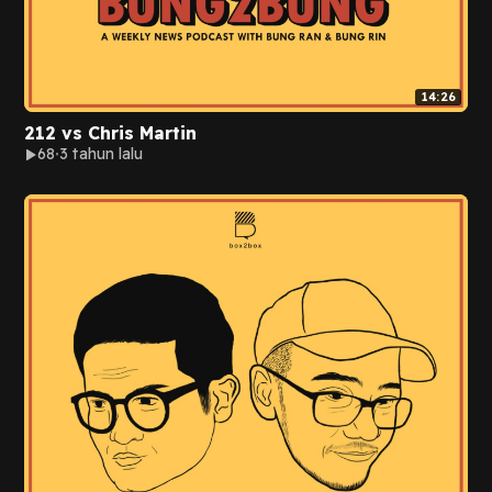
14:26
212 vs Chris Martin
68
3 tahun lalu