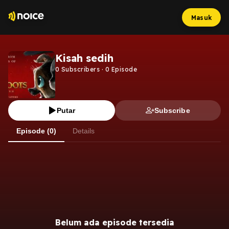
Masuk
Kisah sedih
0
Subscribers
·
0
Episode
Putar
Subscribe
Episode (0)
Details
Belum ada episode tersedia