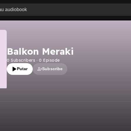
Balkon Meraki
0
Subscribers
·
0
Episode
Putar
Subscribe