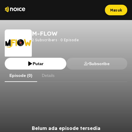
Masuk
M-FLOW
2
Subscribers
·
0
Episode
Putar
Subscribe
Episode (0)
Details
Belum ada episode tersedia