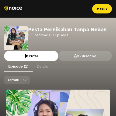
Masuk
Pesta Pernikahan Tanpa Beban
1
Subscribers
·
1
Episode
Putar
Subscribe
Episode (1)
Details
Terbaru