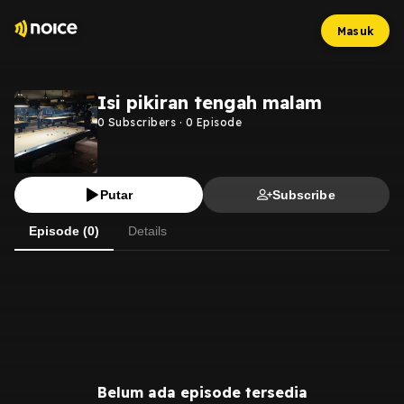
Masuk
Isi pikiran tengah malam
0
Subscribers
·
0
Episode
Putar
Subscribe
Episode (0)
Details
Belum ada episode tersedia