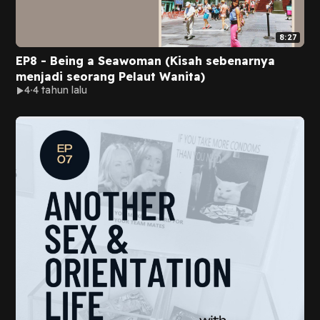
8:27
EP8 - Being a Seawoman (Kisah sebenarnya
menjadi seorang Pelaut Wanita)
4
4 tahun lalu