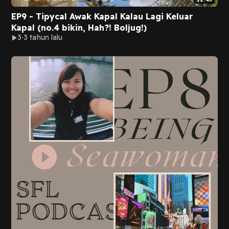
EP9 - Tipycal Awak Kapal Kalau Lagi Keluar
Kapal (no.4 bikin, Hah?! Boljug!)
3
3 tahun lalu