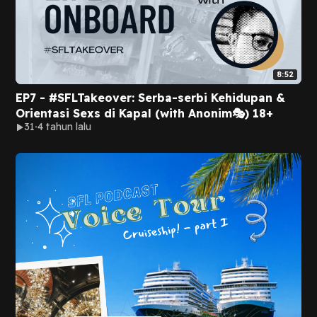
8:52
EP7 - #SFLTakeover: Serba-serbi Kehidupan &
Orientasi Sexs di Kapal (with Anonim🎭) 18+
31
4 tahun lalu