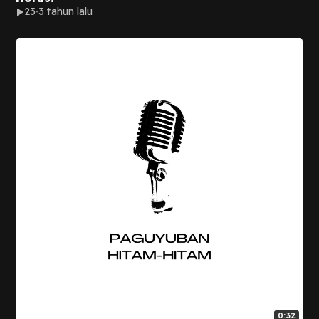
23
3 tahun lalu
0:32