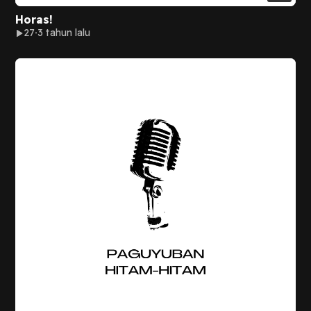
Horas!
27
3 tahun lalu