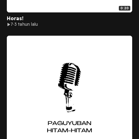
0:20
Horas!
7
3 tahun lalu