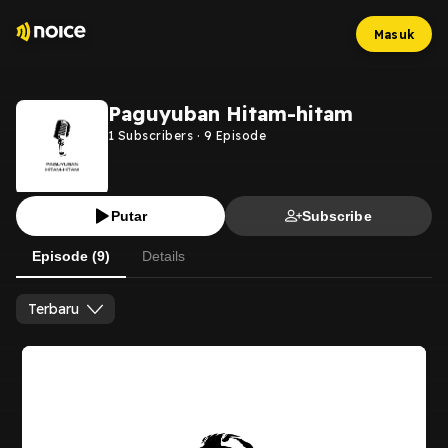
Masuk
Paguyuban Hitam-hitam
1
Subscribers
·
9
Episode
Putar
Subscribe
Episode (9)
Details
Terbaru