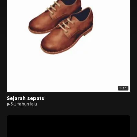
5:11
Sejarah sepatu
5
1 tahun lalu