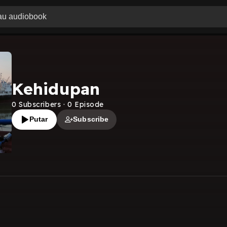
Kehidupan
0
Subscribers
·
0
Episode
Putar
Subscribe