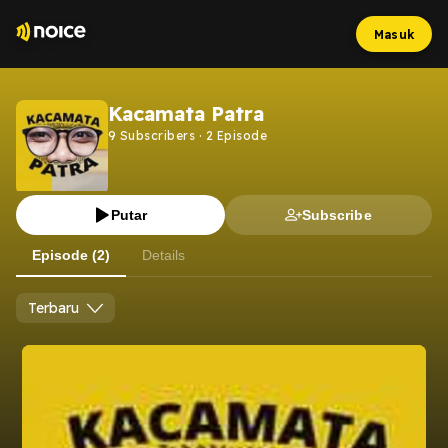
Masuk
Kacamata Patra
9
Subscribers
·
2
Episode
Putar
Subscribe
Episode (2)
Details
Terbaru