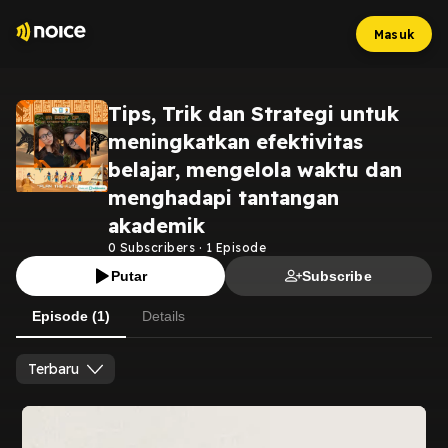
Masuk
Tips, Trik dan Strategi untuk
meningkatkan efektivitas
belajar, mengelola waktu dan
menghadapi tantangan
akademik
0
Subscribers
·
1
Episode
Putar
Subscribe
Episode (1)
Details
Terbaru