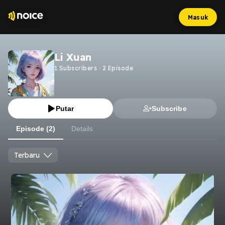
Masuk
Li Xuan
1
Subscribers
·
2
Episode
Putar
Subscribe
Episode (2)
Details
Terbaru