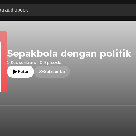
Sepakbola dengan politik
1
Subscribers
·
0
Episode
Putar
Subscribe