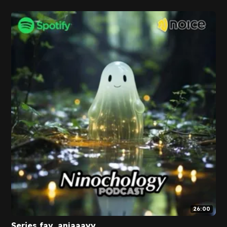
26:00
Series fav, anjaaayy