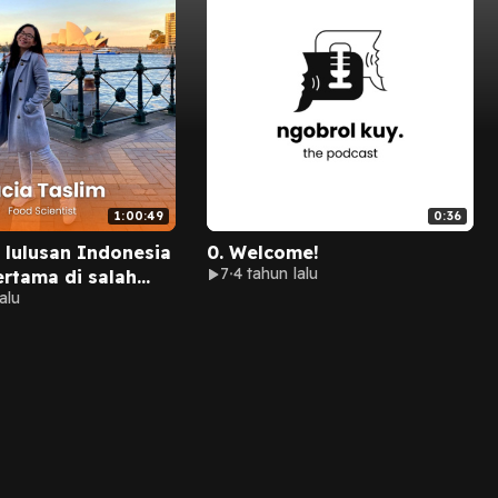
1:00:49
0:36
i lulusan Indonesia
0. Welcome!
7
4 tahun lalu
ertama di salah
alu
ersitas Group of
ustralia