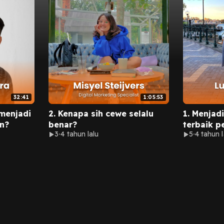
32:41
1:05:53
 menjadi
2. Kenapa sih cewe selalu
1. Menjad
n?
benar?
terbaik p
3
4 tahun lalu
5
4 tahun l
satu univ
Eight di A