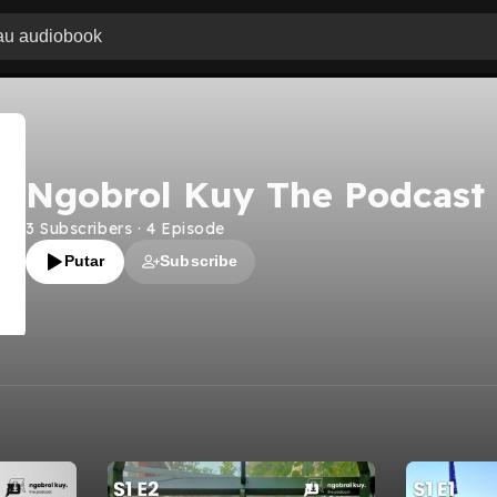
Ngobrol Kuy The Podcast
3
Subscribers
·
4
Episode
Putar
Subscribe