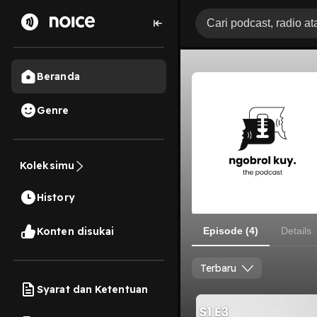
Beranda
Genre
Koleksimu
History
Konten disukai
Episode (4)
Details
Terbaru
Syarat dan Ketentuan