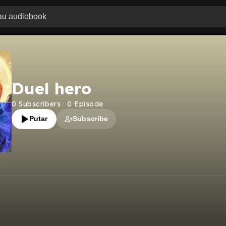
Duel hero
0
Subscribers
·
0
Episode
Putar
Subscribe