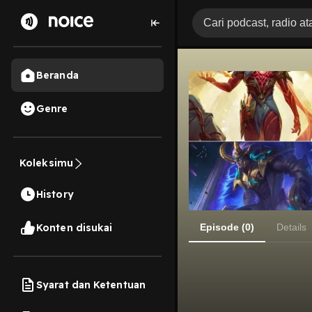
Beranda
Genre
Koleksimu
History
Konten disukai
Episode (0)
Details
Syarat dan Ketentuan