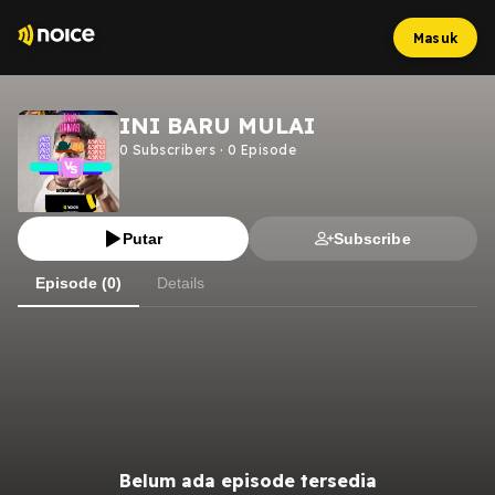
Masuk
INI BARU MULAI
0
Subscribers
·
0
Episode
Putar
Subscribe
Episode (0)
Details
Belum ada episode tersedia